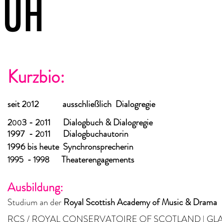
UH
Kurzbio:
seit
2
12 ausschließlich Dialogregie
0
2
3 -
2
11
Dialogbuch & Dialogregie
0
0
0
1997
-
2
11
Dialogbuchautorin
0
1996 bis heute Synchronsprecherin
Theaterengagements
1995 - 1998
Ausbildung
:
Studium an der
Royal Scottish
Academy of
Music & Drama
(
RCS /
ROYAL CONSERVATOIRE OF SCOTLAND | G