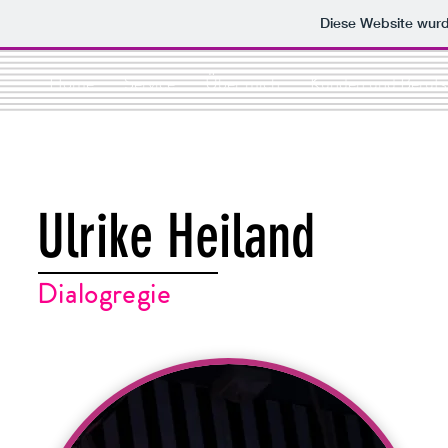
Diese Website wur
Home
Service
Über mich
Kunden und Berufs
Ulrike Heiland
Dialogregie